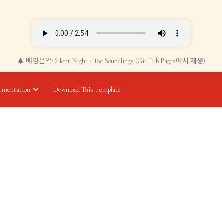
🎄 배경음악: Silent Night - The Soundlings (GitHub Pages에서 재생)
umentation
Download This Template