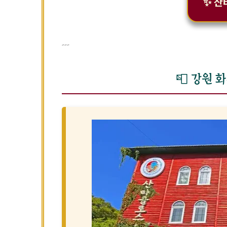
✨ 산
---
📮 강원 