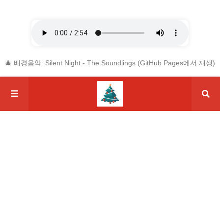
🎄 배경음악: Silent Night - The Soundlings (GitHub Pages에서 재생)